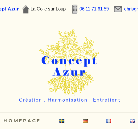
ept Azur
La Colle sur Loup
06 11 71 61 59
chris
HOMEPAGE